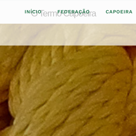
Skip
to
O Termo Capoeira
INÍCIO
FEDERAÇÃO
CAPOEIRA
content