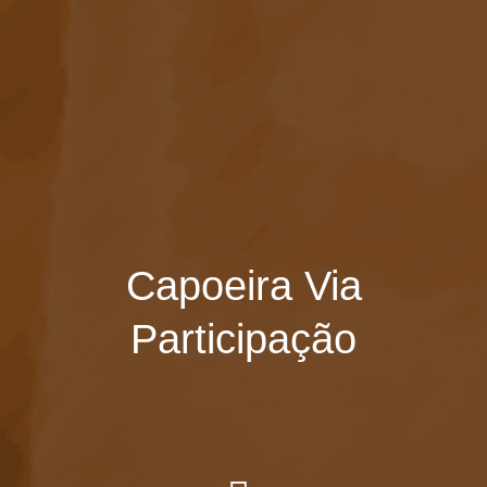
Capoeira Via
Participação